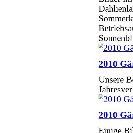
Dahlienla
Sommerku
Betriebs
Sonnenb
2010 Gär
Unsere Be
Jahresver
2010 Gär
Einige Bi