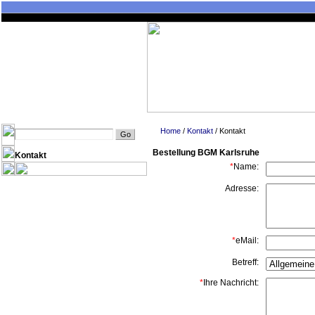
Home
|
Die Firma
|
Störche in Lustadt
|
Home
/
Kontakt
/ Kontakt
Bestellung BGM Karlsruhe
Kontakt
*
Name:
Adresse:
*
eMail:
Betreff:
*
Ihre Nachricht: